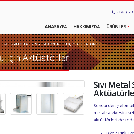
(+90) 23
ANASAYFA
HAKKIMIZDA
ÜRÜNLER
I
SIVI METAL SEVIYESI KONTROLÜ İÇIN AKTÜATÖRLER
ü İçin Aktüatörler
Sıvı Metal 
Aktüatörle
Sensörden gelen bilg
metal seviyesini set
aktüatörleri de ted
Dikey Pinli Po