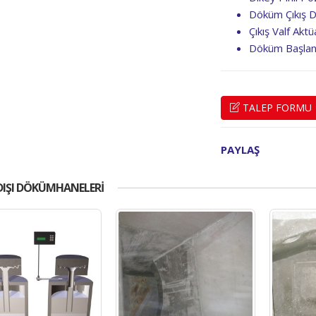
Döküm Çıkış De
Çıkış Valf Akt
Döküm Başlan
TALEP FORMU
PAYLAŞ
DIŞI DÖKÜMHANELERI