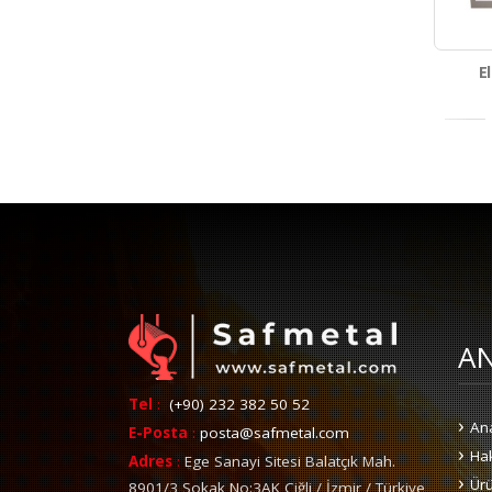
E
A
Tel
:
(+90) 232 382 50 52
An
E-Posta
:
posta@safmetal.com
Ha
Adres
:
Ege Sanayi Sitesi Balatçık Mah.
Ürü
8901/3 Sokak No:3AK Çiğli / İzmir / Türkiye