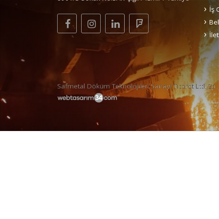
İş 
Bel
İle
Safmetal Döküm Teknolojileri Sanayi Ticaret Ltd. Şti.