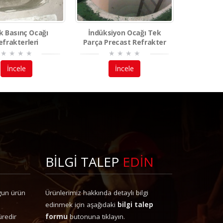
k Basınç Ocağı
İndüksiyon Ocağı Tek
Sıvı M
efrakterleri
Parça Precast Refrakter
Kontrolü 
İncele
İncele
BİLGİ TALEP
EDİN
gun ürün
Ürünlerimiz hakkında detaylı bilgi
edinmek için aşağıdaki
bilgi talep
üredir
formu
butonuna tıklayın.