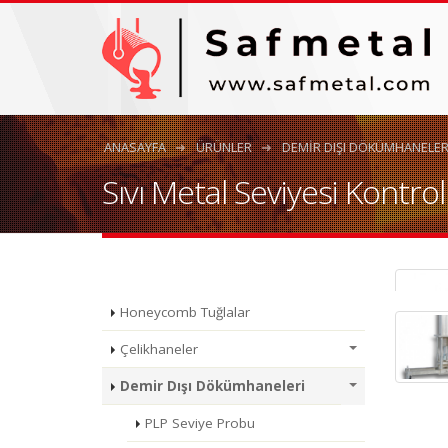
ANASAYFA
ÜRÜNLER
DEMIR DIŞI DÖKÜMHANELER
Sıvı Metal Seviyesi Kontrol
Honeycomb Tuğlalar
Çelikhaneler
Demir Dışı Dökümhaneleri
PLP Seviye Probu