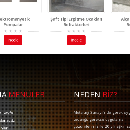
lektromanyetik
Şaft Tipi Ergitme Ocakları
Alça
Pompalar
Refrakterleri
R
İncele
İncele
NA
MENÜLER
NEDEN
BİZ?
Metalurji Sanayii'nde gerek uy
a Sayfa
tedariği, gerekse uygulama
kkımızda
çözümlerimiz ile 20 yılı aşkın s
nler