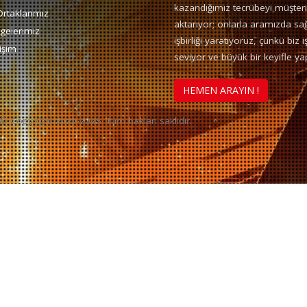
kazandığımız tecrübeyi müşteri
Ortaklarımız
aktarıyor; onlarla aramızda sa
gelerimiz
işbirliği yaratıyoruz, çünkü biz i
tişim
seviyor ve büyük bir keyifle ya
HEMEN ARAYIN !
 © Copyright 2020-2025. Tüm hakları saklıdır.