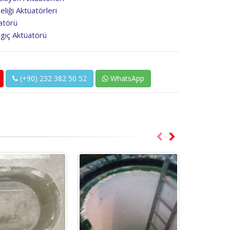
liği Aktüatörleri
üatörü
gıç Aktüatörü
(+90) 232 382 50 52
WhatsApp