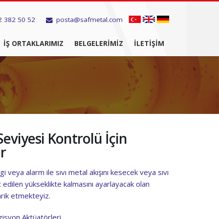
2 382 50 52
posta@safmetal.com
İŞ ORTAKLARIMIZ
BELGELERIMIZ
İLETIŞIM
Seviyesi Kontrolü İçin
r
i veya alarm ile sıvı metal akışını kesecek veya sıvı
 edilen yükseklikte kalmasını ayarlayacak olan
arik etmekteyiz.
zisyon Aktüatörleri