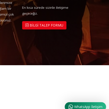
lerimize
En kısa sürede sizinle iletişime
ğlam bir
geçeceğiz.
şimizi çok
pıyoruz.
BİLGİ TALEP FORMU
WhatsApp İletişim