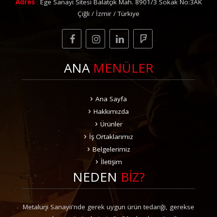
Adres
:
Ege Sanayi Sitesi Balatçık Mah. 8901/3 Sokak No:3AK
Çiğli / İzmir / Türkiye
ANA
MENÜLER
Ana Sayfa
Hakkımızda
Ürünler
İş Ortaklarımız
Belgelerimiz
İletişim
NEDEN
BİZ?
Metalurji Sanayii'nde gerek uygun ürün tedariği, gerekse