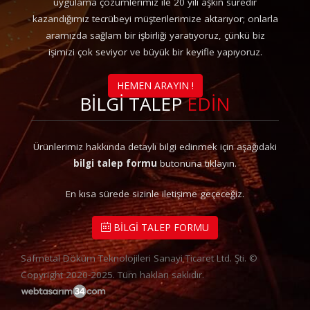
uygulama çözümlerimiz ile 20 yılı aşkın süredir
kazandığımız tecrübeyi müşterilerimize aktarıyor; onlarla
aramızda sağlam bir işbirliği yaratıyoruz, çünkü biz
işimizi çok seviyor ve büyük bir keyifle yapıyoruz.
HEMEN ARAYIN !
BİLGİ TALEP
EDİN
Ürünlerimiz hakkında detaylı bilgi edinmek için aşağıdaki
bilgi talep formu
butonuna tıklayın.
En kısa sürede sizinle iletişime geçeceğiz.
BİLGİ TALEP FORMU
Safmetal Döküm Teknolojileri Sanayi Ticaret Ltd. Şti. ©
Copyright 2020-2025. Tüm hakları saklıdır.