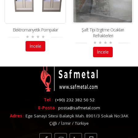
Elektromanyetik Pompalar
Şaft Tipi Ergitme Ocakları
Refrakterleri
İncele
İncele
Tel
:
(+90) 232 382 50 52
E-Posta
:
posta@safmetal.com
Adres
:
Ege Sanayi Sitesi Balatçık Mah. 8901/3 Sokak No:3AK
Çiğli / İzmir / Türkiye