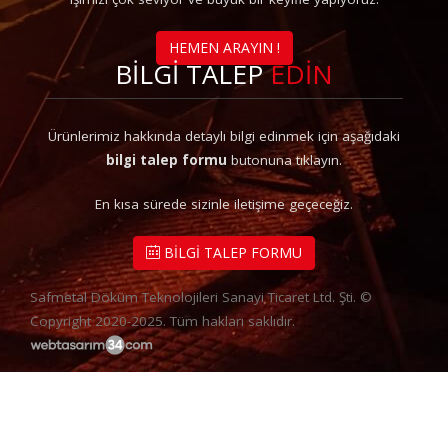
HEMEN ARAYIN !
BİLGİ TALEP
EDİN
Ürünlerimiz hakkında detaylı bilgi edinmek için aşağıdaki
bilgi talep formu
butonuna tıklayın.
En kısa sürede sizinle iletişime geçeceğiz.
BİLGİ TALEP FORMU
Safmetal Döküm Teknolojileri Sanayi Ticaret Ltd. Şti. ©
Copyright 2020-2025. Tüm hakları saklıdır.