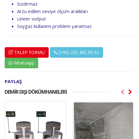
Sızdırmaz
Arzu edilen seviye ölçüm aralıkları
Lineer output
Soygaz kullanımı problem yaratmaz
TALEP FORMU
(+90) 232 382 50 52
WhatsApp
PAYLAŞ
DEMIR DIŞI DÖKÜMHANELERI