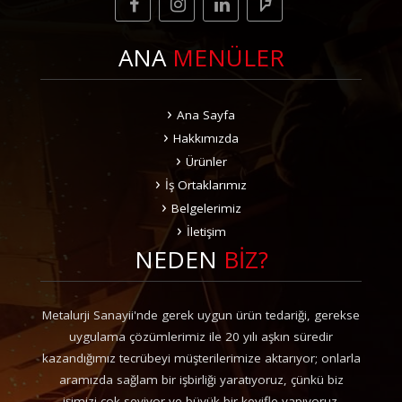
ANA
MENÜLER
Ana Sayfa
Hakkımızda
Ürünler
İş Ortaklarımız
Belgelerimiz
İletişim
NEDEN
BİZ?
Metalurji Sanayii'nde gerek uygun ürün tedariği, gerekse
uygulama çözümlerimiz ile 20 yılı aşkın süredir
kazandığımız tecrübeyi müşterilerimize aktarıyor; onlarla
aramızda sağlam bir işbirliği yaratıyoruz, çünkü biz
işimizi çok seviyor ve büyük bir keyifle yapıyoruz.