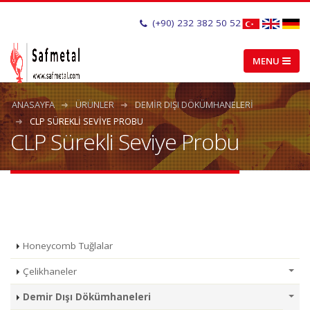
(+90) 232 382 50 52
ANASAYFA
ÜRÜNLER
DEMIR DIŞI DÖKÜMHANELERI
CLP SÜREKLI SEVIYE PROBU
CLP Sürekli Seviye Probu
Honeycomb Tuğlalar
Çelikhaneler
Demir Dışı Dökümhaneleri